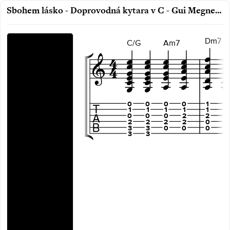
Sbohem lásko - Doprovodná kytara v C - Gui Megneta, Hugues Aufray, Waldemar Matuška, Ivo Fisher (CZ 1966)