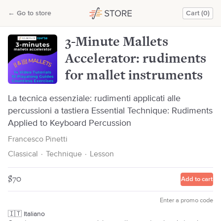
3-Minute Mallets Accelerator: rudiments for mallet instruments
←
Go to store
Cart (0)
Francesco Pinetti
3-Minute Mallets
Accelerator: rudiments
for mallet instruments
La tecnica essenziale: rudimenti applicati alle
percussioni a tastiera Essential Technique: Rudiments
Applied to Keyboard Percussion
Francesco Pinetti
Classical
·
Technique
·
Lesson
$70
Add to cart
Enter a promo code
🇮🇹 Italiano