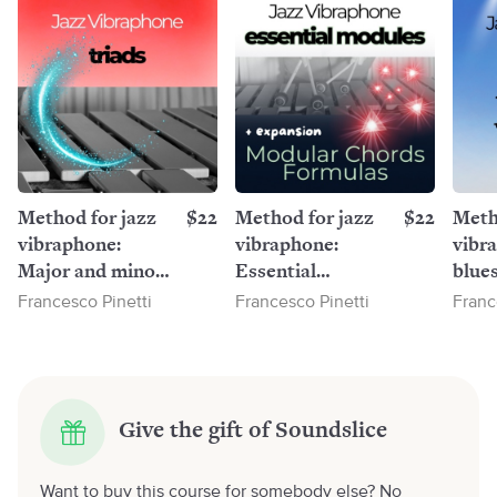
Method for jazz
$22
Method for jazz
$22
Meth
vibraphone:
vibraphone:
vibr
Major and minor
Essential
blue
triads
modules +
Francesco Pinetti
Francesco Pinetti
Franc
modular chord
formulas
Give the gift of Soundslice
Want to buy this course for somebody else? No