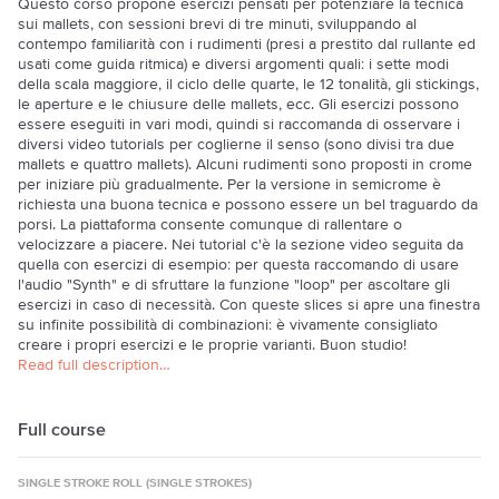
Questo corso propone esercizi pensati per potenziare la tecnica
sui mallets, con sessioni brevi di tre minuti, sviluppando al
contempo familiarità con i rudimenti (presi a prestito dal rullante ed
usati come guida ritmica) e diversi argomenti quali: i sette modi
della scala maggiore, il ciclo delle quarte, le 12 tonalità, gli stickings,
le aperture e le chiusure delle mallets, ecc. Gli esercizi possono
essere eseguiti in vari modi, quindi si raccomanda di osservare i
diversi video tutorials per coglierne il senso (sono divisi tra due
mallets e quattro mallets). Alcuni rudimenti sono proposti in crome
per iniziare più gradualmente. Per la versione in semicrome è
richiesta una buona tecnica e possono essere un bel traguardo da
porsi. La piattaforma consente comunque di rallentare o
velocizzare a piacere. Nei tutorial c'è la sezione video seguita da
quella con esercizi di esempio: per questa raccomando di usare
l'audio "Synth" e di sfruttare la funzione "loop" per ascoltare gli
esercizi in caso di necessità. Con queste slices si apre una finestra
su infinite possibilità di combinazioni: è vivamente consigliato
creare i propri esercizi e le proprie varianti. Buon studio!
Read full description…
Full course
SINGLE STROKE ROLL (SINGLE STROKES)