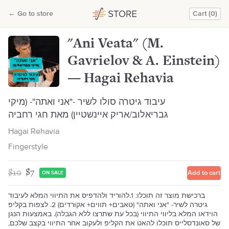
"Ani Veata" (M. Gavrielov & A. Einstein) — Hagai Rehavia
←
Go to store
Cart (0)
Hagai Rehavia
"Ani Veata" (M.
Gavrielov & A. Einstein)
— Hagai Rehavia
עיבוד גיטרה סולו לשיר -"אני ואתה"- (מיקי
גבריאלוב/אריק איינשטיין) מאת חגי רחביה
Hagai Rehavia
Fingerstyle
$10
$7
Add to cart
ON SALE
ברכישת מוצר זה תוכלו: 1.להוריד ולהדפיס את התיווי המלא לעיבוד
גיטרה לשיר- "אני ואתה" (טאבים+ תווים+ אקורדים) 2. לצפות בקליפ
הוידאו המלא בליווי התיווי (בכל עת שתרצו ללא הגבלה). באמצעות הנגן
של סאונדסלייס תוכלו להאט את הקליפ ולעקוב אחר התיווי בקצב שלכם,