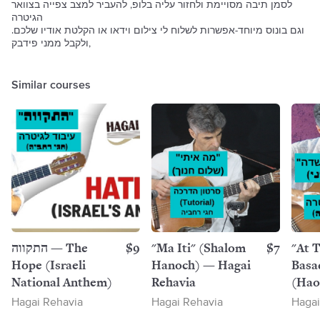
לסמן תיבה מסויימת ולחזור עליה בלופ, להעביר למצב צפייה בצוואר
הגיטרה
.וגם בונוס מיוחד-אפשרות לשלוח לי צילום וידאו או הקלטת אודיו שלכם
ולקבל ממני פידבק,
Similar courses
התקווה — The
$9
"Ma Iti" (Shalom
$7
"At T
Hope (Israeli
Hanoch) — Hagai
Basa
National Anthem)
Rehavia
(Ha
Haga
Hagai Rehavia
Hagai Rehavia
Hagai