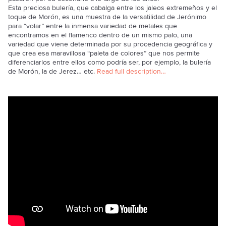
Esta preciosa bulería, que cabalga entre los jaleos extremeños y el
toque de Morón, es una muestra de la versatilidad de Jerónimo
para “volar” entre la inmensa variedad de metales que
encontramos en el flamenco dentro de un mismo palo, una
variedad que viene determinada por su procedencia geográfica y
que crea esa maravillosa “paleta de colores” que nos permite
diferenciarlos entre ellos como podría ser, por ejemplo, la bulería
de Morón, la de Jerez… etc.
Read full description…