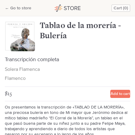
Tablao de la morería - Bulería
←
Go to store
Cart (0)
Solera Flamenca
Tablao de la morería -
Bulería
Transcripción completa
Solera Flamenca
Flamenco
$15
Add to cart
Os presentamos la transcripción de «TABLAO DE LA MORERÍA»,
una preciosa bulería en tono de Mi mayor que Jerónimo dedica al
mítico tablao madrileño “El Corral de la Morería”, un tablao en el
que pasó buena parte de su niñez junto a su padre Felipe Maya,
trabajando y aprendiendo a diario de todos los artistas que
pasaron por su escenario a lo largo de los años.