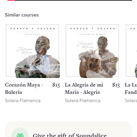
Similar courses
Corazón Maya -
$15
La Alegría de mi
$15
La Lu
Bulería
María - Alegría
Fand
Solera Flamenca
Solera Flamenca
Soler
Give the gift of Soundslice