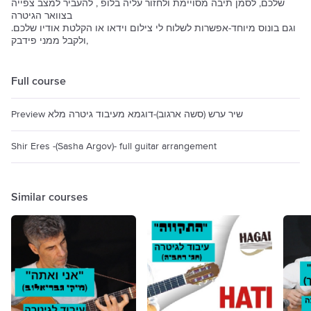
שלכם, לסמן תיבה מסויימת ולחזור עליה בלופ , להעביר למצב צפייה
בצוואר הגיטרה
.וגם בונוס מיוחד-אפשרות לשלוח לי צילום וידאו או הקלטת אודיו שלכם
ולקבל ממני פידבק,
Full course
Preview שיר ערש (סשה ארגוב)-דוגמא מעיבוד גיטרה מלא
Shir Eres -(Sasha Argov)- full guitar arrangement
Similar courses