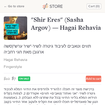
"Shir Eres" (Sasha Argov) — Hagai Rehavia
←
Go to store
Cart (0)
Hagai Rehavia
"Shir Eres" (Sasha
Argov) — Hagai Rehavia
תווים וטאבים לעיבוד גיטרה לשיר-"שיר ערש"(סשה
ארגוב) מאת חגי רחביה
Hagai Rehavia
Fingerstyle
$10
$7
Add to cart
ON SALE
ברכישת מוצר זה תוכלו: 1.להוריד ולהדפיס את התיווי המלא לעיבוד
גיטרה לשיר- "אני ואתה" (טאבים+ תווים+ אקורדים) 2. לצפות בקליפ
הוידאו המלא בליווי התיווי (בכל עת שתרצו ללא הגבלה). 3. באמצעות
הנגן של סאונדסלייס תוכלו להאט את הקליפ ולעקוב אחר התיווי בקצב