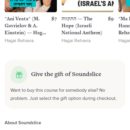
"Ani Veata" (M.
$7
התקווה — The
$9
"Ma 
Gavrielov & A.
Hope (Israeli
Hano
Einstein) — Hagai
National Anthem)
Reha
Rehavia
Hagai Rehavia
Hagai Rehavia
Hagai
Give the gift of Soundslice
Want to buy this course for somebody else? No
problem. Just select the gift option during checkout.
About Soundslice